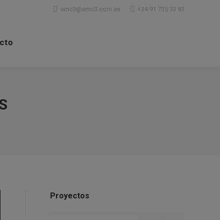
emc3@emc3.com.es
+34 91 735 33 83
cto
S
Proyectos