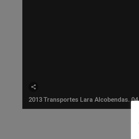
Share This Photo
2013 Transportes Lara Alcobendas. 04
9