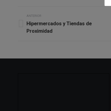
Navegación
ANTERIOR
entre
Hipermercados y Tiendas de
Álbum
Proximidad
álbumes
anterior: