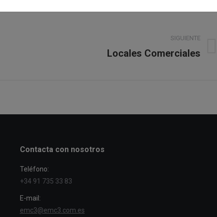
SIGUIENTE
Locales Comerciales
Álbum
siguiente:
Contacta con nosotros
Teléfono:
+34 91 735 33 83
E-mail:
emc3@emc3.com.es