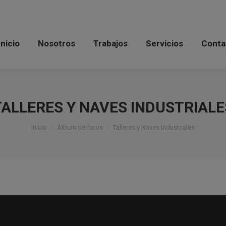
Inicio
Nosotros
Trabajos
Servicios
Conta
TALLERES Y NAVES INDUSTRIALE
Estás aquí:
Inicio
Álbum de fotos
Talleres y Naves industriales