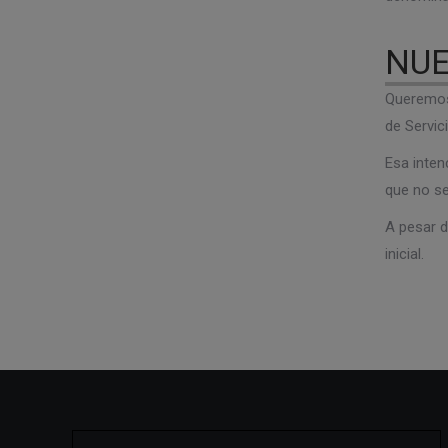
NUE
Queremos 
de Servic
Esa inten
que no se
A pesar d
inicial.