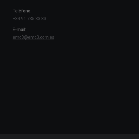
Teléfono:
+34 91 735 33 83
E-mail:
emc3@emc3.com.es