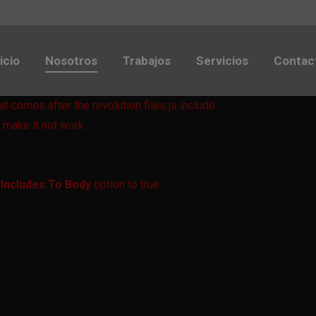
icio
Nosotros
Trabajos
Servicios
Contac
at comes after the revolution files js include.
 make it not work.
 Includes To Body
option to true.