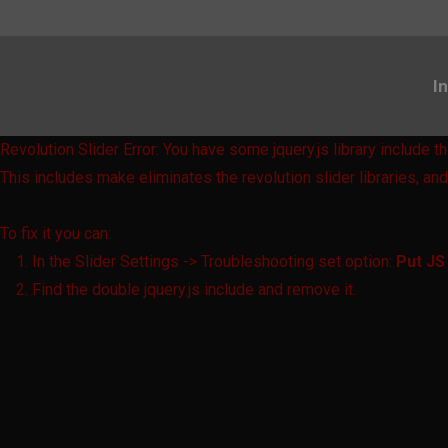
In
Revolution Slider Error: You have some jquery.js library include th
This includes make eliminates the revolution slider libraries, and
To fix it you can:
1. In the Slider Settings -> Troubleshooting set option:
Put JS
2. Find the double jquery.js include and remove it.