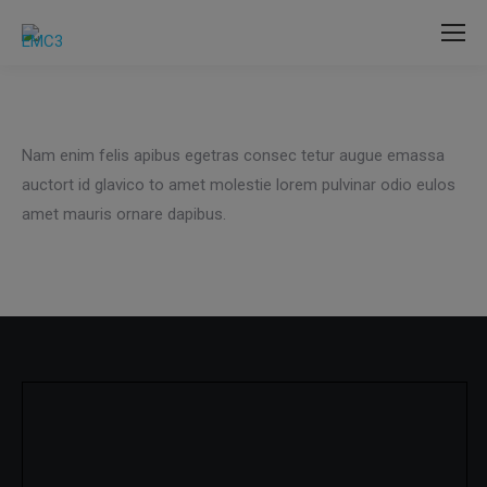
Nam enim felis apibus egetras consec tetur augue emassa
auctort id glavico to amet molestie lorem pulvinar odio eulos
amet mauris ornare dapibus.